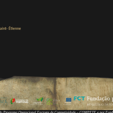
aint- Étienne
s do Programa Operacional Factores de Competividade – COMPETE e por Fund